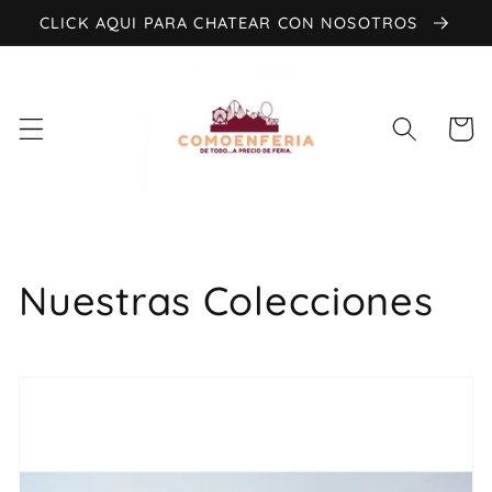
ament
CLICK AQUI PARA CHATEAR CON NOSOTROS
e al
C
conten
a
ido
r
r
i
t
o
Nuestras Colecciones